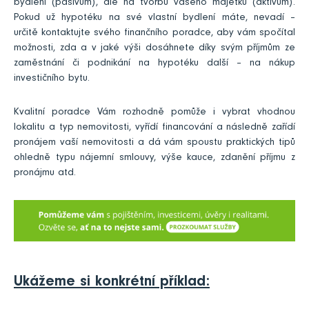
bydlení (pasivum), ale na tvorbu vašeho majetku (aktivum).
Pokud už hypotéku na své vlastní bydlení máte, nevadí –
určitě kontaktujte svého finančního poradce, aby vám spočítal
možnosti, zda a v jaké výši dosáhnete díky svým příjmům ze
zaměstnání či podnikání na hypotéku další – na nákup
investičního bytu.
Kvalitní poradce Vám rozhodně pomůže i vybrat vhodnou
lokalitu a typ nemovitosti, vyřídí financování a následně zařídí
pronájem vaší nemovitosti a dá vám spoustu praktických tipů
ohledně typu nájemní smlouvy, výše kauce, zdanění příjmu z
pronájmu atd.
Ukážeme si konkrétní příklad: