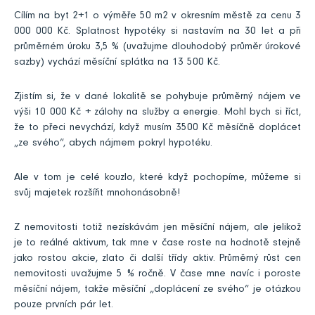
Cílím na byt 2+1 o výměře 50 m2 v okresním městě za cenu 3
000 000 Kč. Splatnost hypotéky si nastavím na 30 let a při
průměrném úroku 3,5 % (uvažujme dlouhodobý průměr úrokové
sazby) vychází měsíční splátka na 13 500 Kč.
Zjistím si, že v dané lokalitě se pohybuje průměrný nájem ve
výši 10 000 Kč + zálohy na služby a energie. Mohl bych si říct,
že to přeci nevychází, když musím 3500 Kč měsíčně doplácet
„ze svého“, abych nájmem pokryl hypotéku.
Ale v tom je celé kouzlo, které když pochopíme, můžeme si
svůj majetek rozšířit mnohonásobně!
Z nemovitosti totiž nezískávám jen měsíční nájem, ale jelikož
je to reálné aktivum, tak mne v čase roste na hodnotě stejně
jako rostou akcie, zlato či další třídy aktiv. Průměrný růst cen
nemovitosti uvažujme 5 % ročně. V čase mne navíc i poroste
měsíční nájem, takže měsíční „doplácení ze svého“ je otázkou
pouze prvních pár let.