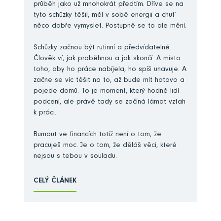
průběh jako už mnohokrát předtím. Dříve se na
tyto schůzky těšil, měl v sobě energii a chuť
něco dobře vymyslet. Postupně se to ale mění.
Schůzky začnou být rutinní a předvídatelné.
Člověk ví, jak proběhnou a jak skončí. A místo
toho, aby ho práce nabíjela, ho spíš unavuje. A
začne se víc těšit na to, až bude mít hotovo a
pojede domů. To je moment, který hodně lidí
podcení, ale právě tady se začíná lámat vztah
k práci.
Burnout ve financích totiž není o tom, že
pracuješ moc. Je o tom, že děláš věci, které
nejsou s tebou v souladu.
CELÝ ČLÁNEK