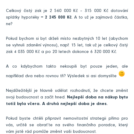
Celkový čistý zisk je 2 560 000 Kč – 315 000 Kč dotování
splátky hypotéky =
2 245 000 Kč
. A to už je zajímavá částka,
ne?
Pokud bychom si byt drželi místo nezbytných 10 let (abychom
se vyhnuli zdanění výnosu), např. 15 let, tak už je celkový čistý
zisk 4 035 000 Kč a po 20 letech dokonce 6 320 000 Kč.
A co kdybychom takto nekoupili byt pouze jeden, ale
například dva nebo rovnou tři? Výsledek si asi domyslíte
Nejdůležitější je hlavně udělat rozhodnutí, že chcete změnit
svoji budoucnost a začít hned.
Nejlepší doba na nákup bytu
totiž byla včera. A druhá nejlepší doba je dnes.
Pokud byste chtěli připravit nemovitostní strategii přímo pro
vás, určitě se obraťte na svého finančního poradce, který
vám jistě rád pomůže změnit vaši budoucnost.