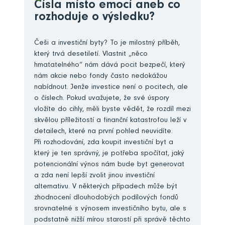
Čísla místo emocí aneb co
rozhoduje o výsledku?
Češi a investiční byty? To je milostný příběh,
který trvá desetiletí. Vlastnit „něco
hmatatelného“ nám dává pocit bezpečí, který
nám akcie nebo fondy často nedokážou
nabídnout. Jenže investice není o pocitech, ale
o číslech. Pokud uvažujete, že své úspory
vložíte do cihly, měli byste vědět, že rozdíl mezi
skvělou příležitostí a finanční katastrofou leží v
detailech, které na první pohled neuvidíte.
Při rozhodování, zda koupit investiční byt a
který je ten správný, je potřeba spočítat, jaký
potencionální výnos nám bude byt generovat
a zda není lepší zvolit jinou investiční
alternativu. V některých případech může být
zhodnocení dlouhodobých podílových fondů
srovnatelné s výnosem investičního bytu, ale s
podstatně nižší mírou starostí při správě těchto