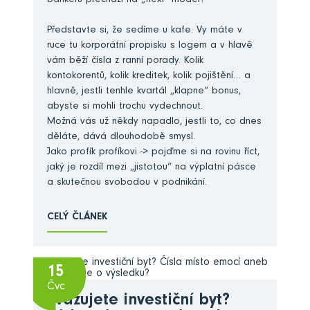
bankéřů přechází na „flexi“ model?
Představte si, že sedíme u kafe. Vy máte v
ruce tu korporátní propisku s logem a v hlavě
vám běží čísla z ranní porady. Kolik
kontokorentů, kolik kreditek, kolik pojištění… a
hlavně, jestli tenhle kvartál „klapne“ bonus,
abyste si mohli trochu vydechnout.
Možná vás už někdy napadlo, jestli to, co dnes
děláte, dává dlouhodobě smysl.
Jako profík profíkovi -> pojďme si na rovinu říct,
jaký je rozdíl mezi „jistotou“ na výplatní pásce
a skutečnou svobodou v podnikání.
CELÝ ČLÁNEK
15
Čvc
Zvažujete investiční byt?