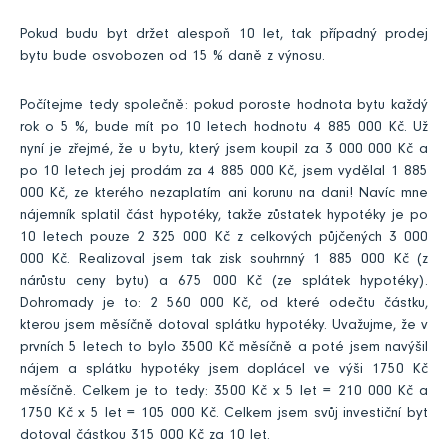
Pokud budu byt držet alespoň 10 let, tak případný prodej
bytu bude osvobozen od 15 % daně z výnosu.
Počítejme tedy společně: pokud poroste hodnota bytu každý
rok o 5 %, bude mít po 10 letech hodnotu 4 885 000 Kč. Už
nyní je zřejmé, že u bytu, který jsem koupil za 3 000 000 Kč a
po 10 letech jej prodám za 4 885 000 Kč, jsem vydělal 1 885
000 Kč, ze kterého nezaplatím ani korunu na dani! Navíc mne
nájemník splatil část hypotéky, takže zůstatek hypotéky je po
10 letech pouze 2 325 000 Kč z celkových půjčených 3 000
000 Kč. Realizoval jsem tak zisk souhrnný 1 885 000 Kč (z
nárůstu ceny bytu) a 675 000 Kč (ze splátek hypotéky).
Dohromady je to: 2 560 000 Kč, od které odečtu částku,
kterou jsem měsíčně dotoval splátku hypotéky. Uvažujme, že v
prvních 5 letech to bylo 3500 Kč měsíčně a poté jsem navýšil
nájem a splátku hypotéky jsem doplácel ve výši 1750 Kč
měsíčně. Celkem je to tedy: 3500 Kč x 5 let = 210 000 Kč a
1750 Kč x 5 let = 105 000 Kč. Celkem jsem svůj investiční byt
dotoval částkou 315 000 Kč za 10 let.