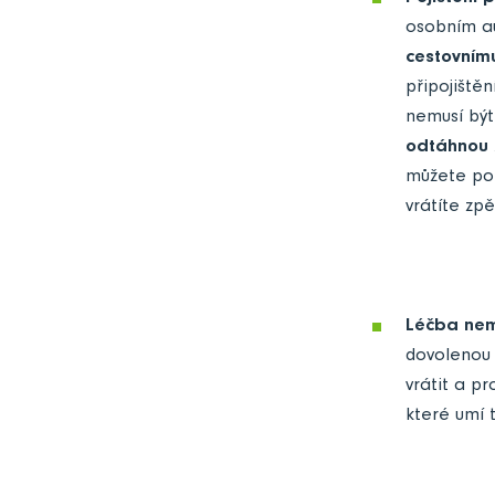
osobním 
cestovnímu
připojištěn
nemusí být
odtáhnou 
můžete pok
vrátíte zp
Léčba nemo
dovolenou 
vrátit a p
které umí t