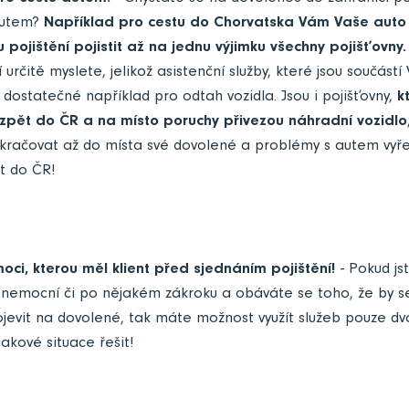
autem?
Například pro cestu do Chorvatska Vám Vaše auto
 pojištění pojistit až na jednu výjimku všechny pojišťovny
í určitě myslete, jelikož asistenční služby, které jsou součástí
 dostatečné například pro odtah vozidla. Jsou i pojišťovny,
k
zpět do ČR a na místo poruchy přivezou náhradní vozidlo
račovat až do místa své dovolené a problémy s autem vyřeš
ět do ČR!
ci, kterou měl klient před sjednáním pojištění!
- Pokud jst
nemocní či po nějakém zákroku a obáváte se toho, že by 
rojevit na dovolené, tak máte možnost využít služeb pouze dv
akové situace řešit!