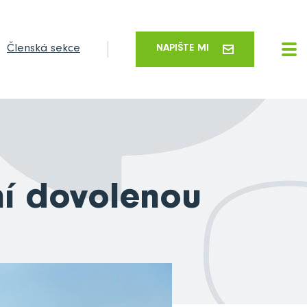
Členská sekce
NAPIŠTE MI
tní dovolenou