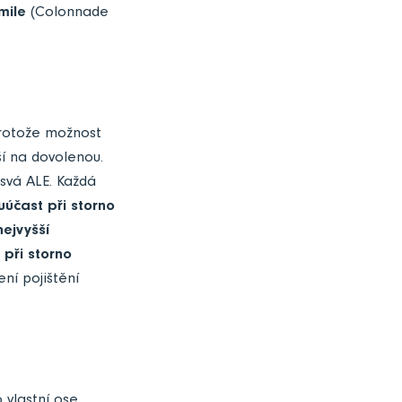
mile
(Colonnade
rotože možnost
í na dovolenou.
 svá ALE. Každá
luúčast při storno
ejvyšší
při storno
ní pojištění
 vlastní ose