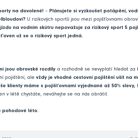
sporty na dovolené!
–
Plánujete si vyzkoušet potápění, vod
elbloudovi?
U rizikových sportů jsou mezi pojišťovnami obrovs
jízdu na vodním skútru nepovažuje za rizikový sport 5 po
šťoven už se o rizikový sport jedná.
i jsou obrovské rozdíly
a rozhodně se nevyplatí hledat za
ní pojištění, ale
vždy je vhodné cestovní pojištění ušít na m
še klienty máme s pojišťovnami vyjednané až 50% slevy,
t
n v létě chystáte, neváhejte se na nás obrátit.
 a pohodové léto.