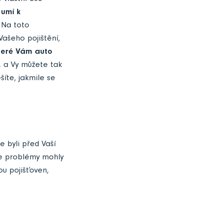
 umí k
.
Na toto
 Vašeho pojištění,
teré Vám auto
, a Vy můžete tak
íte, jakmile se
e byli před Vaší
se problémy mohly
ou pojišťoven,