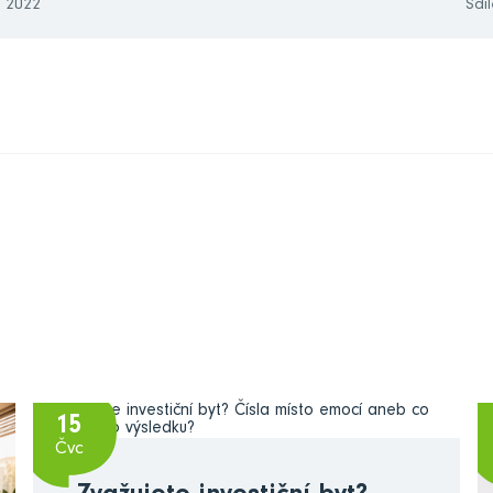
. 2022
Sdíl
15
Čvc