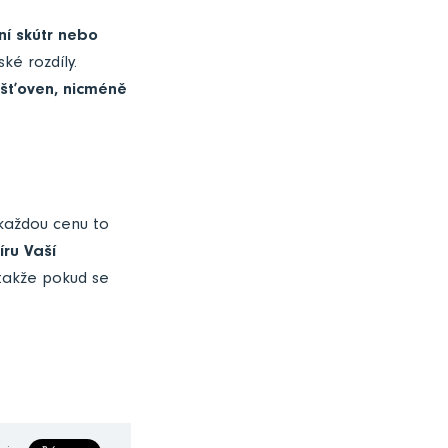
ní skútr nebo
ké rozdíly.
jišťoven, nicméně
 každou cenu to
íru Vaší
akže pokud se