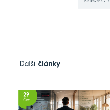
Publikováno 7. 7
Další
články
29
Čvc