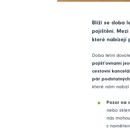
Blíží se doba l
pojištění. Mez
které nabízejí 
Doba letní dovole
pojišťovnami jso
cestovní kancelá
pár podstatných
které nám nabízí 
Pozor na 
nebo sklen
nás mohou 
s naměřeno