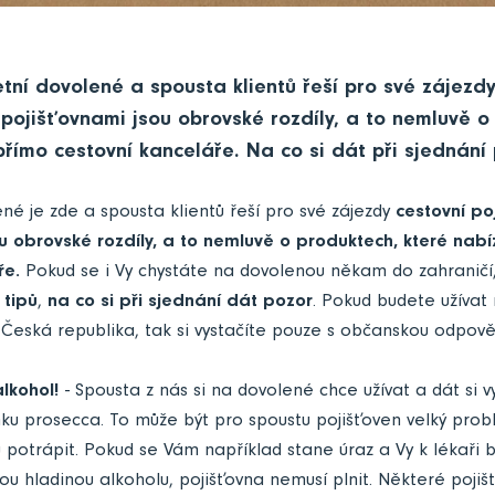
etní dovolené a spousta klientů řeší pro své zájezd
i pojišťovnami jsou obrovské rozdíly, a to nemluvě o
přímo cestovní kanceláře. Na co si dát při sjednání
né je zde a spousta klientů řeší pro své zájezdy
cestovní poj
u obrovské rozdíly, a to nemluvě o produktech, které nabí
ře.
Pokud se i Vy chystáte na dovolenou někam do zahraničí,
 tipů
,
na co si při sjednání dát pozor
. Pokud budete užívat
Česká republika, tak si vystačíte pouze s občanskou odpově
alkohol!
- Spousta z nás si na dovolené chce užívat a dát si 
ku prosecca. To může být pro spoustu pojišťoven velký pro
potrápit. Pokud se Vám například stane úraz a Vy k lékaři 
u hladinou alkoholu, pojišťovna nemusí plnit. Některé pojiš