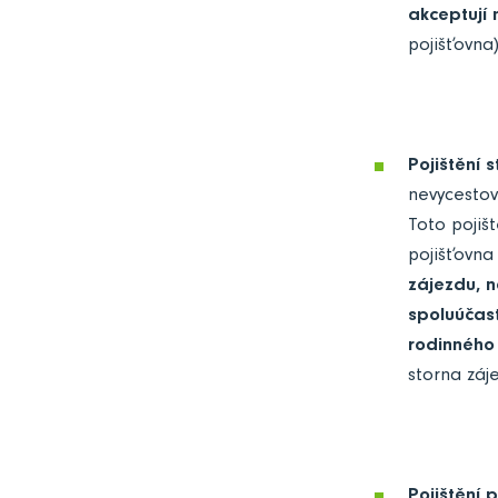
akceptují 
pojišťovna
Pojištění 
nevycestov
Toto pojiš
pojišťovna
zájezdu, n
spoluúčast
rodinného
storna záje
Pojištění 