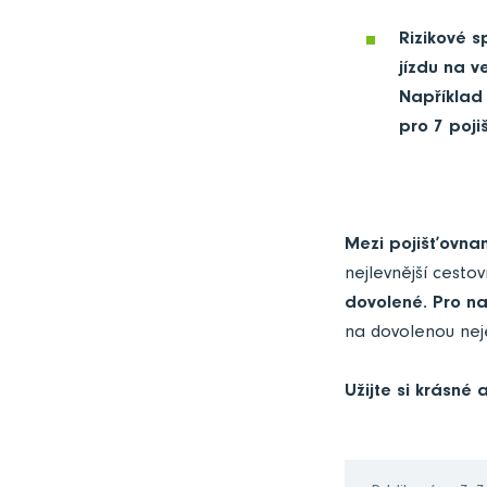
Rizikové 
jízdu na v
Například 
pro 7 poji
Mezi pojišťovnam
nejlevnější cestov
dovolené.
Pro na
na dovolenou neje
Užijte si krásné