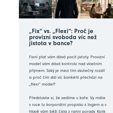
„Fix“ vs. „Flexi“: Proč je
provizní svoboda víc než
jistota v bance?
Fixní plat vám dává pocit jistoty. Provizní
model vám dává kontrolu nad vlastním
příjmem. Jaký je mezi tím skutečný rozdíl
a proč čím dál víc bankéřů přechází na
„flexi“ model?
Představte si, že sedíme u kafe. Vy máte
v ruce tu korporátní propisku s logem a v
hlavě vám běží čísla z ranní porady. Kolik