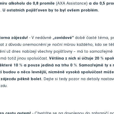
míru alkoholu do 0,8 promile
(AXA Assistance)
a do 0,5 pro
).
U ostatních pojišťoven by to byl ovšem problém.
storna zájezdu!
- V nedávné
„covidové“
době časté téma, p
at z důvodu onemocnění je noční můrou každého, kdo se těš
tění už dnes nabízejí všechny pojišťovny – má to samozřejmě
 má totiž jinou spoluúčast.
Většina z nich si účtuje 20 % spo
ěkteré 10 % a pouze jediná na trhu 0 %
.
Samozřejmě ty s n
í budou o něco levnější, nicméně vysoká spoluúčast může 
 zájezdu pěkně bolet.
Dejte si tedy pozor na detaily nastave
zdu.
pro cestu autem!
- Chystáte se na dovolenou do zahraničí po