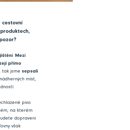
y cestovní
 produktech,
 pozor?
ištění
.
Mezi
zejí přímo
 tak jsme
sepsali
 nádherných míst,
dností.
vychlazené pivo
blém, na kterém
budete dopraveni
ťovny však