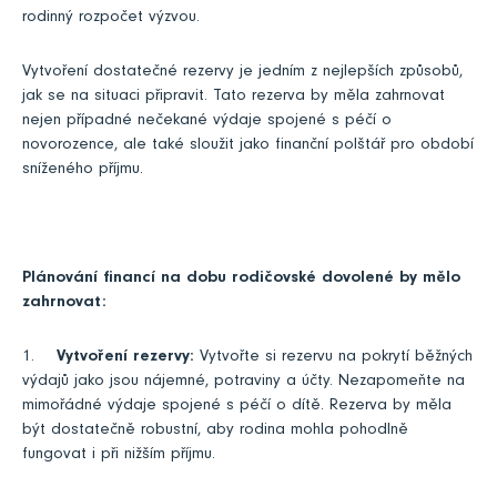
rodinný rozpočet výzvou.
Vytvoření dostatečné rezervy je jedním z nejlepších způsobů,
jak se na situaci připravit. Tato rezerva by měla zahrnovat
nejen případné nečekané výdaje spojené s péčí o
novorozence, ale také sloužit jako finanční polštář pro období
sníženého příjmu.
Plánování financí na dobu rodičovské dovolené by mělo
zahrnovat:
1.
Vytvoření rezervy:
Vytvořte si rezervu na pokrytí běžných
výdajů jako jsou nájemné, potraviny a účty. Nezapomeňte na
mimořádné výdaje spojené s péčí o dítě. Rezerva by měla
být dostatečně robustní, aby rodina mohla pohodlně
fungovat i při nižším příjmu.