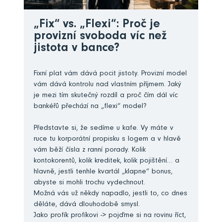
„Fix“ vs. „Flexi“: Proč je
provizní svoboda víc než
jistota v bance?
Fixní plat vám dává pocit jistoty. Provizní model
vám dává kontrolu nad vlastním příjmem. Jaký
je mezi tím skutečný rozdíl a proč čím dál víc
bankéřů přechází na „flexi“ model?
Představte si, že sedíme u kafe. Vy máte v
ruce tu korporátní propisku s logem a v hlavě
vám běží čísla z ranní porady. Kolik
kontokorentů, kolik kreditek, kolik pojištění… a
hlavně, jestli tenhle kvartál „klapne“ bonus,
abyste si mohli trochu vydechnout.
Možná vás už někdy napadlo, jestli to, co dnes
děláte, dává dlouhodobě smysl.
Jako profík profíkovi -> pojďme si na rovinu říct,