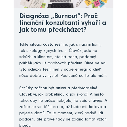
Diagnóza „Burnout“: Proč
finanční konzultanti vyhoří a
jak tomu předcházet?
Tuhle situaci často řešíme, jak s našimi lidmi,
tak s kolegy z jiných firem. Člověk jede na
schůzku s klientem, stejná trasa, podobný
průběh jako už mnohokrát předtím. Dříve se na
tyto schůzky těšil, měl v sobě energii a chuť
něco dobře vymyslet. Postupně se to ale mění.
Schůzky začnou být rutinní a předvídatelné.
Člověk ví, jak proběhnou a jak skončí. A místo
toho, aby ho práce nabíjela, ho spíš unavuje. A
začne se víc těšit na to, až bude mít hotovo a
pojede domů. To je moment, který hodně lidí
podcení, ale právě tady se začíná lámat vztah
k práci.