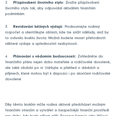
2.
Přizpůsobení životního stylu:
Zvažte přizpůsobení
životního stylu tak, aby odpovídal aktuálním finančním
podmínkám.
3.
Revidování běžných výdajů:
Prozkoumejte rodinný
rozpočet a identifikujte oblasti, kde lze snížit náklady, aniž by
to ovlivnilo kvalitu života. Možná budete muset přehodnotit
některé výdaje a upřednostnit nezbytnosti.
4.
Plánování s vědomím budoucnosti:
Zohledněte do
finančního plánu nejen dobu mateřské a rodičovské dovolené,
ale také období po ní. Udržujte si přehled o dávkách a
příjmech, které mohou být k dispozici i po skončení rodičovské
dovolené.
Díky těmto krokům může rodina aktivně předcházet možným
finančním stresům a vytvářet si bezpečnější finanční prostředí