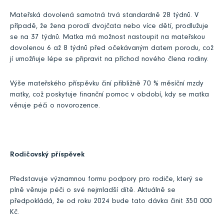
Mateřská dovolená samotná trvá standardně 28 týdnů. V
případě, že žena porodí dvojčata nebo více dětí, prodlužuje
se na 37 týdnů. Matka má možnost nastoupit na mateřskou
dovolenou 6 až 8 týdnů před očekávaným datem porodu, což
jí umožňuje lépe se připravit na příchod nového člena rodiny.
Výše mateřského příspěvku činí přibližně 70 % měsíční mzdy
matky, což poskytuje finanční pomoc v období, kdy se matka
věnuje péči o novorozence.
Rodičovský příspěvek
Představuje významnou formu podpory pro rodiče, který se
plně věnuje péči o své nejmladší dítě. Aktuálně se
předpokládá, že od roku 2024 bude tato dávka činit 350 000
Kč.