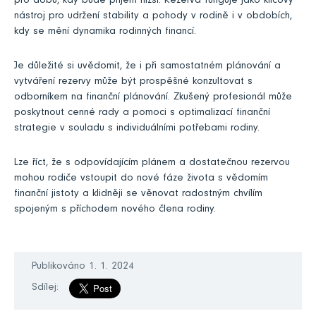
pro dobu, kdy bude příjem nižší. Rezerva funguje jako klíčový
nástroj pro udržení stability a pohody v rodině i v obdobích,
kdy se mění dynamika rodinných financí.
Je důležité si uvědomit, že i při samostatném plánování a
vytváření rezervy může být prospěšné konzultovat s
odborníkem na finanční plánování. Zkušený profesionál může
poskytnout cenné rady a pomoci s optimalizací finanční
strategie v souladu s individuálními potřebami rodiny.
Lze říct, že s odpovídajícím plánem a dostatečnou rezervou
mohou rodiče vstoupit do nové fáze života s vědomím
finanční jistoty a klidněji se věnovat radostným chvílím
spojeným s příchodem nového člena rodiny.
Publikováno 1. 1. 2024
Sdílej: