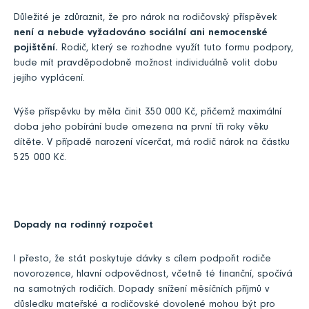
Důležité je zdůraznit, že pro nárok na rodičovský příspěvek
není a nebude vyžadováno sociální ani nemocenské
pojištění.
Rodič, který se rozhodne využít tuto formu podpory,
bude mít pravděpodobně možnost individuálně volit dobu
jejího vyplácení.
Výše příspěvku by měla činit 350 000 Kč, přičemž maximální
doba jeho pobírání bude omezena na první tři roky věku
dítěte. V případě narození vícerčat, má rodič nárok na částku
525 000 Kč.
Dopady na rodinný rozpočet
I přesto, že stát poskytuje dávky s cílem podpořit rodiče
novorozence, hlavní odpovědnost, včetně té finanční, spočívá
na samotných rodičích. Dopady snížení měsíčních příjmů v
důsledku mateřské a rodičovské dovolené mohou být pro