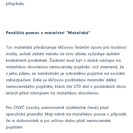
příspěvku.
Peněžitá pomoc v mateřství “Mateřská”
Tzv. mateřská představuje klíčovou finanční oporu pro budoucí
matky, avšak získání nároku na tuto dávku vyžaduje splnění
konkrétních podmínek. Žadatel musí být v době nástupu na
mateřskou dovolenou nemocensky pojištěn, což znamená, že
z jeho příjmu ze zaměstnání je odváděno pojistné na sociální
zabezpečení. Dále je klíčovou podmínkou minimální délka
nemocenského pojištění, která činí 270 dnů v posledních dvou
letech před nástupem na mateřskou dovolenou.
Pro OSVČ (osoby samostatně výdělečně činné) platí
specifická pravidla. Mají nárok na mateřskou pouze v případě,
že si dobrovolně a po určitou dobu platí nemocenské
pojištění.