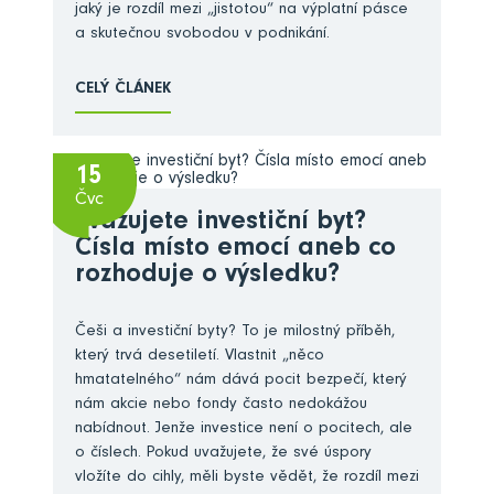
jaký je rozdíl mezi „jistotou“ na výplatní pásce
a skutečnou svobodou v podnikání.
CELÝ ČLÁNEK
15
Čvc
Zvažujete investiční byt?
Čísla místo emocí aneb co
rozhoduje o výsledku?
Češi a investiční byty? To je milostný příběh,
který trvá desetiletí. Vlastnit „něco
hmatatelného“ nám dává pocit bezpečí, který
nám akcie nebo fondy často nedokážou
nabídnout. Jenže investice není o pocitech, ale
o číslech. Pokud uvažujete, že své úspory
vložíte do cihly, měli byste vědět, že rozdíl mezi