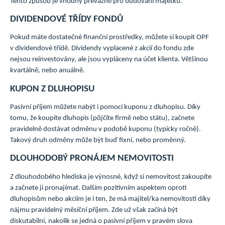
Tento způsob je vhodný převážně pro budování majetku.
DIVIDENDOVÉ TŘÍDY FONDŮ
Pokud máte dostatečné finanční prostředky, můžete si koupit OPF
v dividendové třídě. Dividendy vyplacené z akcií do fondu zde
nejsou reinvestovány, ale jsou vypláceny na účet klienta. Většinou
kvartálně, nebo anuálně.
KUPON Z DLUHOPISU
Pasivní příjem můžete nabýt i pomocí kuponu z dluhopisu. Díky
tomu, že koupíte dluhopis (půjčíte firmě nebo státu), začnete
pravidelně dostávat odměnu v podobě kuponu (typicky ročně).
Takový druh odměny může být buď fixní, nebo proměnný.
DLOUHODOBÝ PRONÁJEM NEMOVITOSTI
Z dlouhodobého hlediska je výnosné, když si nemovitost zakoupíte
a začnete ji pronajímat. Dalším pozitivním aspektem oproti
dluhopisům nebo akciím je i ten, že má majitel/ka nemovitosti díky
nájmu pravidelný měsíční příjem. Zde už však začíná být
diskutabilní, nakolik se jedná o pasivní příjem v pravém slova