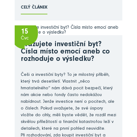
CELÝ ČLÁNEK
15
Čvc
Zvažujete investiční byt?
Čísla místo emocí aneb co
rozhoduje o výsledku?
Češi a investiční byty? To je milostný příběh,
který trvá desetiletí. Vlastnit „něco
hmatatelného“ nám dává pocit bezpečí, který
nám akcie nebo fondy často nedokážou
nabídnout. Jenže investice není o pocitech, ale
o číslech. Pokud uvažujete, že své úspory
vložíte do cihly, měli byste vědět, že rozdíl mezi
skvělou příležitostí a finanční katastrofou leží v
detailech, které na první pohled neuvidíte.
Při rozhodování, zda koupit investiční byt a