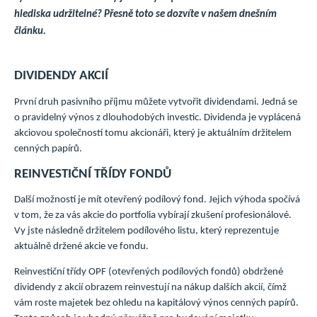
hlediska udržitelné? Přesně toto se dozvíte v našem dnešním
článku.
DIVIDENDY AKCIÍ
První druh pasivního příjmu můžete vytvořit dividendami. Jedná se
o pravidelný výnos z dlouhodobých investic. Dividenda je vyplácená
akciovou společností tomu akcionáři, který je aktuálním držitelem
cenných papírů.
REINVESTIČNÍ TŘÍDY FONDŮ
Další možností je mít otevřený podílový fond. Jejich výhoda spočívá
v tom, že za vás akcie do portfolia vybírají zkušení profesionálové.
Vy jste následně držitelem podílového listu, který reprezentuje
aktuálně držené akcie ve fondu.
Reinvestiční třídy OPF (otevřených podílových fondů) obdržené
dividendy z akcií obrazem reinvestují na nákup dalších akcií, čímž
vám roste majetek bez ohledu na kapitálový výnos cenných papírů.