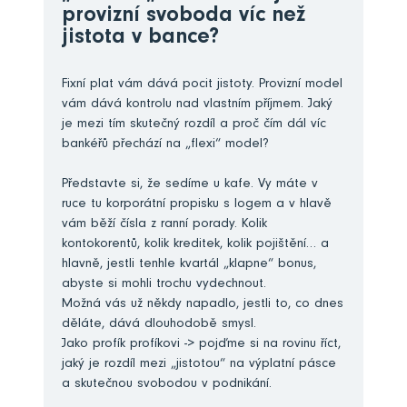
provizní svoboda víc než
jistota v bance?
Fixní plat vám dává pocit jistoty. Provizní model
vám dává kontrolu nad vlastním příjmem. Jaký
je mezi tím skutečný rozdíl a proč čím dál víc
bankéřů přechází na „flexi“ model?
Představte si, že sedíme u kafe. Vy máte v
ruce tu korporátní propisku s logem a v hlavě
vám běží čísla z ranní porady. Kolik
kontokorentů, kolik kreditek, kolik pojištění… a
hlavně, jestli tenhle kvartál „klapne“ bonus,
abyste si mohli trochu vydechnout.
Možná vás už někdy napadlo, jestli to, co dnes
děláte, dává dlouhodobě smysl.
Jako profík profíkovi -> pojďme si na rovinu říct,
jaký je rozdíl mezi „jistotou“ na výplatní pásce
a skutečnou svobodou v podnikání.