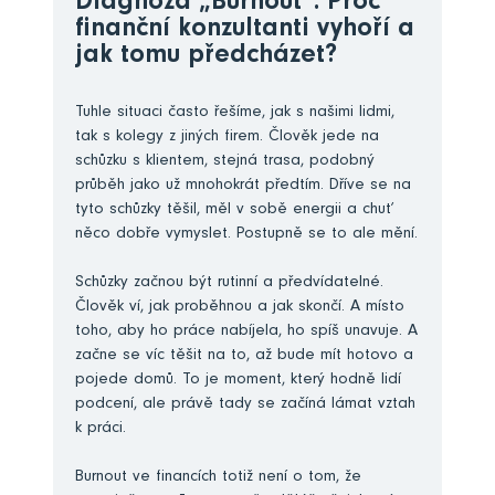
Diagnóza „Burnout“: Proč
finanční konzultanti vyhoří a
jak tomu předcházet?
Tuhle situaci často řešíme, jak s našimi lidmi,
tak s kolegy z jiných firem. Člověk jede na
schůzku s klientem, stejná trasa, podobný
průběh jako už mnohokrát předtím. Dříve se na
tyto schůzky těšil, měl v sobě energii a chuť
něco dobře vymyslet. Postupně se to ale mění.
Schůzky začnou být rutinní a předvídatelné.
Člověk ví, jak proběhnou a jak skončí. A místo
toho, aby ho práce nabíjela, ho spíš unavuje. A
začne se víc těšit na to, až bude mít hotovo a
pojede domů. To je moment, který hodně lidí
podcení, ale právě tady se začíná lámat vztah
k práci.
Burnout ve financích totiž není o tom, že