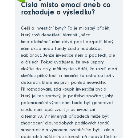
Čísla místo emocí aneb co
rozhoduje o výsledku?
Češi a investiční byty? To je milostný příběh,
který trvá desetiletí. Vlastnit „něco
hmatatelného“ nám dává pocit bezpečí, který
nám akcie nebo fondy často nedokážou
nabídnout. Jenže investice není o pocitech, ale
o číslech. Pokud uvažujete, že své úspory
vložíte do cihly, měli byste vědět, že rozdíl mezi
skvělou příležitostí a finanční katastrofou leží v
detailech, které na první pohled neuvidíte.
Při rozhodování, zda koupit investiční byt a
který je ten správný, je potřeba spočítat, jaký
potencionální výnos nám bude byt generovat
a zda není lepší zvolit jinou investiční
alternativu. V některých případech může být
zhodnocení dlouhodobých podílových fondů
srovnatelné s výnosem investičního bytu, ale s
podstatně nižší mírou starostí při správě těchto