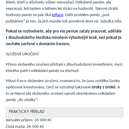
lidem, kteří o důchodu vůbec neuvažují. Odložené peníze, ale
nepracují, leží ladem a během let ztrácí na hodnotě. Takové ztrátě
hodnoty peněz se pak říká
inflace
. Další problém peněz „pod
polštářem“ je ten, že jich musíte mít poměrně dost viz. tabulka níže.
Pokud se rozhodnete, aby pro vás peníze začaly pracovat, uděláte
z dlouhodobého hlediska mnohem výhodnější krok, než pokud je
necháte zavřené v domácím trezoru.
SLOŽENÉ ÚROČENÍ
Přínos složeného úročení přichází s dlouhodobými investicemi, mezi
kterého patří i odkládání peněz na důchod.
Mluví-li se o složeném úročení, znamená to, že jsou výdělky/úroky
opětovně investovány, čímž se vytvářejí takzvané
úroky z úroků
. A
to je hlavní síla složeného úročení oproti obyčejnému odkládání
peněz „do obálky“.
PRAKTICKÝ PŘÍKLAD
Aktuální příjem: 35 000 Kč
Čistá mzda: 26 500 Kč