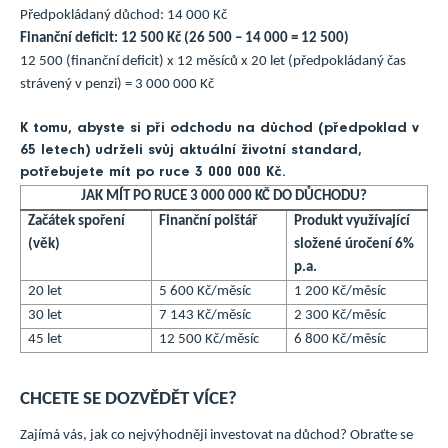
Předpokládaný důchod: 14 000 Kč
Finanční deficit: 12 500 Kč (26 500 – 14 000 = 12 500)
12 500 (finanční deficit) x 12 měsíců x 20 let (předpokládaný čas
strávený v penzi) = 3 000 000 Kč
K tomu, abyste si při odchodu na důchod (předpoklad v
65 letech) udrželi svůj aktuální životní standard,
potřebujete mít po ruce 3 000 000 Kč.
JAK MÍT PO RUCE 3 000 000 KČ DO DŮCHODU?
Začátek spoření
Finanční polštář
Produkt využívající
(věk)
složené úročení 6%
p.a.
20 let
5 600 Kč/měsíc
1 200 Kč/měsíc
30 let
7 143 Kč/měsíc
2 300 Kč/měsíc
45 let
12 500 Kč/měsíc
6 800 Kč/měsíc
CHCETE SE DOZVĚDĚT VÍCE?
Zajímá vás, jak co nejvýhodněji investovat na důchod? Obraťte se