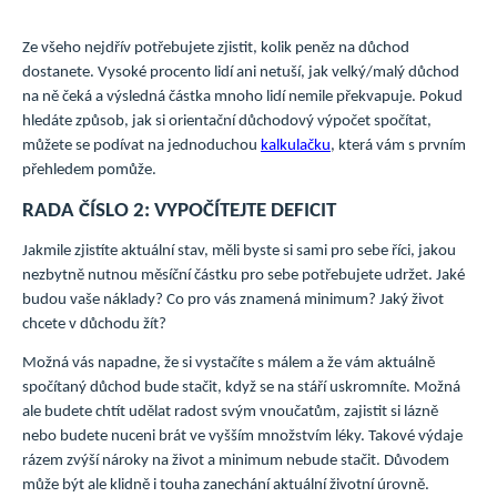
Ze všeho nejdřív potřebujete zjistit, kolik peněz na důchod
dostanete. Vysoké procento lidí ani netuší, jak velký/malý důchod
na ně čeká a výsledná částka mnoho lidí nemile překvapuje. Pokud
hledáte způsob, jak si orientační důchodový výpočet spočítat,
můžete se podívat na jednoduchou
kalkulačku
, která vám s prvním
přehledem pomůže.
RADA ČÍSLO 2: VYPOČÍTEJTE DEFICIT
Jakmile zjistíte aktuální stav, měli byste si sami pro sebe říci, jakou
nezbytně nutnou měsíční částku pro sebe potřebujete udržet. Jaké
budou vaše náklady? Co pro vás znamená minimum? Jaký život
chcete v důchodu žít?
Možná vás napadne, že si vystačíte s málem a že vám aktuálně
spočítaný důchod bude stačit, když se na stáří uskromníte. Možná
ale budete chtít udělat radost svým vnoučatům, zajistit si lázně
nebo budete nuceni brát ve vyšším množstvím léky. Takové výdaje
rázem zvýší nároky na život a minimum nebude stačit. Důvodem
může být ale klidně i touha zanechání aktuální životní úrovně.