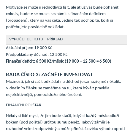
Motivace se může u jednotlivců lišit, ale ať už vás bude pohánět
cokoliv, budete se muset seznámit s finančním deficitem
(propadem), který na vás čeká. Jedině tak pochopíte, kolik si
potřebujete pravidelně odkládat.
VÝPOČET DEFICITU – PŘÍKLAD
Aktuální příjem 19 000 Kč
Předpokládaný důchod: 12 500 Kč
Finanční deficit: 6 500 Kč/měsíc (19 000 – 12 500 = 6 500)
RADA ČÍSLO 3: ZAČNĚTE INVESTOVAT
Možností, jak si začít odkládat na důchod je samozřejmě několik.
V dnešním článku se zaměříme na tu, která bývá z pravidla
nejefektivnější, pomocí složeného úročení.
FINANČNÍ POLŠTÁŘ
Někdy si lidé myslí, že jim bude stačit, když si každý měsíc odloží
bokem (pod polštář) určitou sumu peněz. Takový záměr je
rozhodně velmi zodpovědný a může přinést člověku výhodu oproti