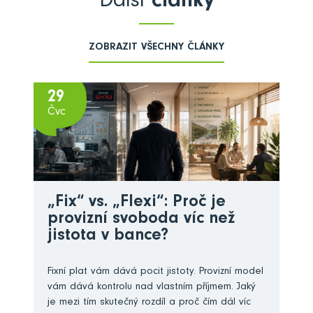
Další
články
ZOBRAZIT VŠECHNY ČLÁNKY
29
Čvc
„Fix“ vs. „Flexi“: Proč je
provizní svoboda víc než
jistota v bance?
Fixní plat vám dává pocit jistoty. Provizní model
vám dává kontrolu nad vlastním příjmem. Jaký
je mezi tím skutečný rozdíl a proč čím dál víc