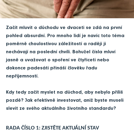
Začít mluvit o důchodu ve dvaceti se zdá na první
pohled absurdní. Pro mnoho lidí je navíc toto téma
poměrně choulostivou záležitostí a raději ji
nechávají na poslední chvíli. Bohužel čísla mluví
jasně a uvažovat o spoření ve čtyřiceti nebo
dokonce padesáti přináší člověku řadu
nepříjemností.
Kdy tedy začít myslet na důchod, aby nebylo příliš
pozdě? Jak efektivně investovat, aniž byste museli
slevit ze svého aktuálního životního standardu?
RADA ČÍSLO 1: ZJISTĚTE AKTUÁLNÍ STAV