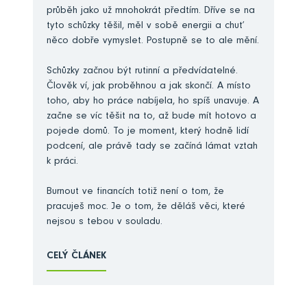
průběh jako už mnohokrát předtím. Dříve se na
tyto schůzky těšil, měl v sobě energii a chuť
něco dobře vymyslet. Postupně se to ale mění.
Schůzky začnou být rutinní a předvídatelné.
Člověk ví, jak proběhnou a jak skončí. A místo
toho, aby ho práce nabíjela, ho spíš unavuje. A
začne se víc těšit na to, až bude mít hotovo a
pojede domů. To je moment, který hodně lidí
podcení, ale právě tady se začíná lámat vztah
k práci.
Burnout ve financích totiž není o tom, že
pracuješ moc. Je o tom, že děláš věci, které
nejsou s tebou v souladu.
CELÝ ČLÁNEK