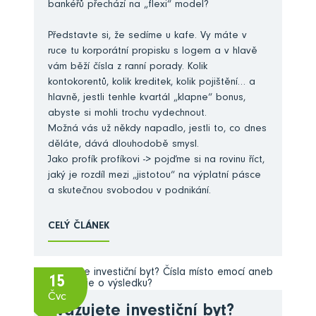
bankéřů přechází na „flexi“ model?
Představte si, že sedíme u kafe. Vy máte v
ruce tu korporátní propisku s logem a v hlavě
vám běží čísla z ranní porady. Kolik
kontokorentů, kolik kreditek, kolik pojištění… a
hlavně, jestli tenhle kvartál „klapne“ bonus,
abyste si mohli trochu vydechnout.
Možná vás už někdy napadlo, jestli to, co dnes
děláte, dává dlouhodobě smysl.
Jako profík profíkovi -> pojďme si na rovinu říct,
jaký je rozdíl mezi „jistotou“ na výplatní pásce
a skutečnou svobodou v podnikání.
CELÝ ČLÁNEK
15
Čvc
Zvažujete investiční byt?