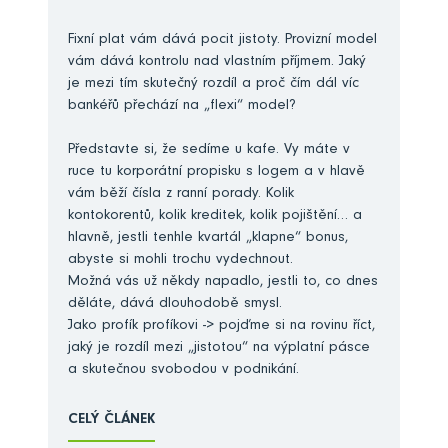
Fixní plat vám dává pocit jistoty. Provizní model
vám dává kontrolu nad vlastním příjmem. Jaký
je mezi tím skutečný rozdíl a proč čím dál víc
bankéřů přechází na „flexi“ model?
Představte si, že sedíme u kafe. Vy máte v
ruce tu korporátní propisku s logem a v hlavě
vám běží čísla z ranní porady. Kolik
kontokorentů, kolik kreditek, kolik pojištění… a
hlavně, jestli tenhle kvartál „klapne“ bonus,
abyste si mohli trochu vydechnout.
Možná vás už někdy napadlo, jestli to, co dnes
děláte, dává dlouhodobě smysl.
Jako profík profíkovi -> pojďme si na rovinu říct,
jaký je rozdíl mezi „jistotou“ na výplatní pásce
a skutečnou svobodou v podnikání.
CELÝ ČLÁNEK