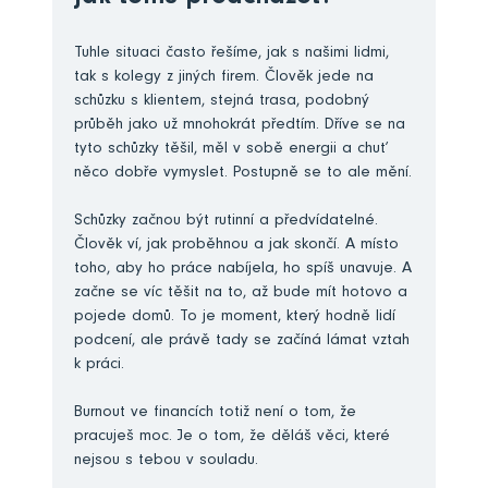
Tuhle situaci často řešíme, jak s našimi lidmi,
tak s kolegy z jiných firem. Člověk jede na
schůzku s klientem, stejná trasa, podobný
průběh jako už mnohokrát předtím. Dříve se na
tyto schůzky těšil, měl v sobě energii a chuť
něco dobře vymyslet. Postupně se to ale mění.
Schůzky začnou být rutinní a předvídatelné.
Člověk ví, jak proběhnou a jak skončí. A místo
toho, aby ho práce nabíjela, ho spíš unavuje. A
začne se víc těšit na to, až bude mít hotovo a
pojede domů. To je moment, který hodně lidí
podcení, ale právě tady se začíná lámat vztah
k práci.
Burnout ve financích totiž není o tom, že
pracuješ moc. Je o tom, že děláš věci, které
nejsou s tebou v souladu.