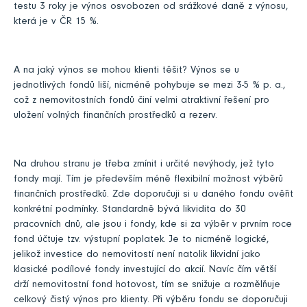
testu 3 roky je výnos osvobozen od srážkové daně z výnosu,
která je v ČR 15 %.
A na jaký výnos se mohou klienti těšit? Výnos se u
jednotlivých fondů liší, nicméně pohybuje se mezi 3-5 % p. a.,
což z nemovitostních fondů činí velmi atraktivní řešení pro
uložení volných finančních prostředků a rezerv.
Na druhou stranu je třeba zmínit i určité nevýhody, jež tyto
fondy mají. Tím je především méně flexibilní možnost výběrů
finančních prostředků. Zde doporučuji si u daného fondu ověřit
konkrétní podmínky. Standardně bývá likvidita do 30
pracovních dnů, ale jsou i fondy, kde si za výběr v prvním roce
fond účtuje tzv. výstupní poplatek. Je to nicméně logické,
jelikož investice do nemovitostí není natolik likvidní jako
klasické podílové fondy investující do akcií. Navíc čím větší
drží nemovitostní fond hotovost, tím se snižuje a rozmělňuje
celkový čistý výnos pro klienty. Při výběru fondu se doporučuji