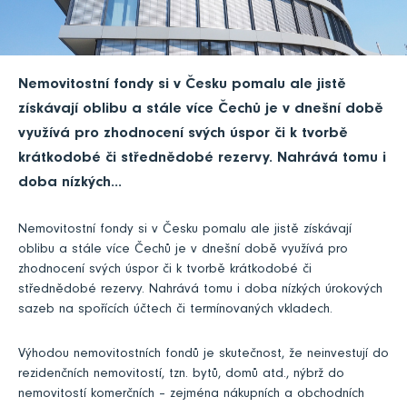
Nemovitostní fondy si v Česku pomalu ale jistě
získávají oblibu a stále více Čechů je v dnešní době
využívá pro zhodnocení svých úspor či k tvorbě
krátkodobé či střednědobé rezervy. Nahrává tomu i
doba nízkých...
Nemovitostní fondy si v Česku pomalu ale jistě získávají
oblibu a stále více Čechů je v dnešní době využívá pro
zhodnocení svých úspor či k tvorbě krátkodobé či
střednědobé rezervy. Nahrává tomu i doba nízkých úrokových
sazeb na spořících účtech či termínovaných vkladech.
Výhodou nemovitostních fondů je skutečnost, že neinvestují do
rezidenčních nemovitostí, tzn. bytů, domů atd., nýbrž do
nemovitostí komerčních – zejména nákupních a obchodních