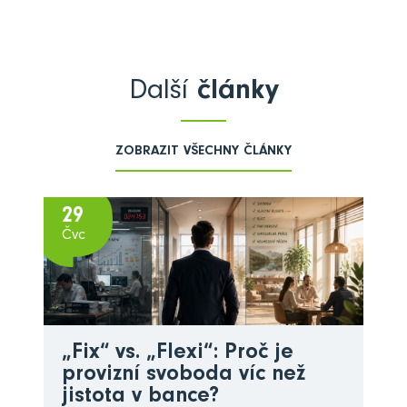
Další
články
ZOBRAZIT VŠECHNY ČLÁNKY
29
Čvc
„Fix“ vs. „Flexi“: Proč je
provizní svoboda víc než
jistota v bance?