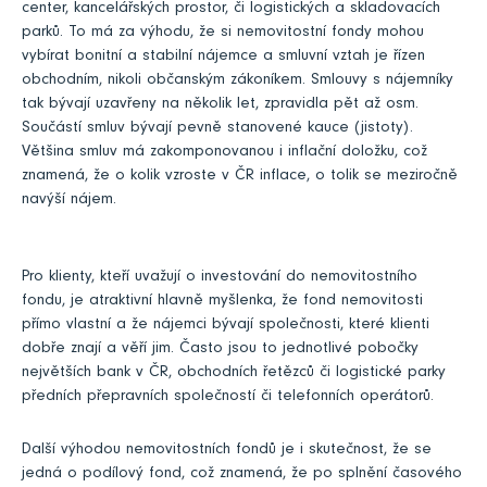
center, kancelářských prostor, či logistických a skladovacích
parků. To má za výhodu, že si nemovitostní fondy mohou
vybírat bonitní a stabilní nájemce a smluvní vztah je řízen
obchodním, nikoli občanským zákoníkem. Smlouvy s nájemníky
tak bývají uzavřeny na několik let, zpravidla pět až osm.
Součástí smluv bývají pevně stanovené kauce (jistoty).
Většina smluv má zakomponovanou i inflační doložku, což
znamená, že o kolik vzroste v ČR inflace, o tolik se meziročně
navýší nájem.
Pro klienty, kteří uvažují o investování do nemovitostního
fondu, je atraktivní hlavně myšlenka, že fond nemovitosti
přímo vlastní a že nájemci bývají společnosti, které klienti
dobře znají a věří jim. Často jsou to jednotlivé pobočky
největších bank v ČR, obchodních řetězců či logistické parky
předních přepravních společností či telefonních operátorů.
Další výhodou nemovitostních fondů je i skutečnost, že se
jedná o podílový fond, což znamená, že po splnění časového