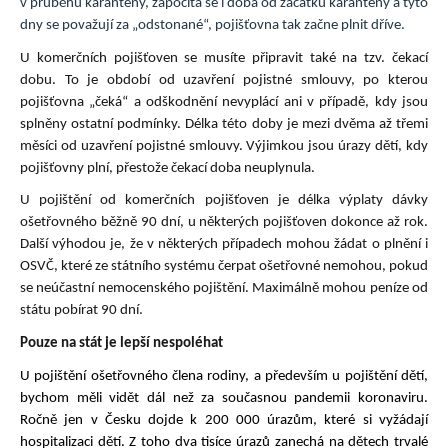
v průběhu karantény, započítá se i doba od začátku karantény a tyto
dny se považují za „odstonané“, pojišťovna tak začne plnit dříve.
U komerčních pojišťoven se musíte připravit také na tzv. čekací
dobu. To je období od uzavření pojistné smlouvy, po kterou
pojišťovna „čeká“ a odškodnění nevyplácí ani v případě, kdy jsou
splněny ostatní podmínky. Délka této doby je mezi dvěma až třemi
měsíci od uzavření pojistné smlouvy. Výjimkou jsou úrazy dětí, kdy
pojišťovny plní, přestože čekací doba neuplynula.
U pojištění od komerčních pojišťoven je délka výplaty dávky
ošetřovného běžně 90 dní, u některých pojišťoven dokonce až rok.
Další výhodou je, že v některých případech mohou žádat o plnění i
OSVČ, které ze státního systému čerpat ošetřovné nemohou, pokud
se neúčastní nemocenského pojištění. Maximálně mohou peníze od
státu pobírat 90 dní.
Pouze na stát je lepší nespoléhat
U pojištění ošetřovného člena rodiny, a především u pojištění dětí,
bychom měli vidět dál než za současnou pandemii koronaviru.
Ročně jen v Česku dojde k 200 000 úrazům, které si vyžádají
hospitalizaci dětí. Z toho dva tisíce úrazů zanechá na dětech trvalé