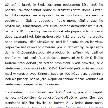
Už teď je jasné, že školy zůstanou podstatnou část letošního
podzimu zavřené a mnozí rodiče musí zůstat s dětmi doma. A byť si
to nikdo nepřeje, nelze vyloučit, že se podobná situace nebude
opakovat i někdy v budoucnu. Podle momentálního vládního
návrhu mají zaměstnanci, kteří zůstali doma s dětmi mladšími 10 let,
nárok na 70 procent vyměřovacího základu příjmu, a to po celou
dobu uzavření škol. Tato možnost platí také pro rodiče (i prarodiče
nebo pěstouny) dětí závislých na péči jiné osoby do 26 let věku,
respektive bez věkového omezení, pokud ratolesti využívají služby
denních či týdenních stacionářů a obdobných zařízení. Na rozdíl od
první vlny nyní není třeba dokládat potvrzení ze školy či jiného
zařízení, stačí doložit jen čestné prohlášení. Vláda schválila, že o
ošetřovné budou moci žádat i OSVČ, kteří kvůli péči o dítě nebudou
moci vykonávat svou činnost. Bude to 400 Kč za den, podmínky
jsou ale přísnější než na jaře. Například nebude možné kombinovat
ošetřovné s kompenzačním bonusem.
Standardně mohou zaměstnanci (OSVČ nikoli
, pokud si neplatí
nemocenské pojištění
) čerpat ošetřovné při péči o nemocného nebo
zraněného blízkého člověka, se kterým žijí v jedné domácnosti.