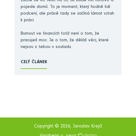
začne se víc těšit na to, až bude mít hotovo a
pojede domů. To je moment, který hodně lidí
podcení, ale právě tady se začíná lámat vztah
k práci.
Burnout ve financích totiž není o tom, že
pracuješ moc. Je o tom, že děláš věci, které
nejsou s tebou v souladu.
CELÝ ČLÁNEK
Copyright © 2026, Jaroslav Krejčí
Vyrobeno v