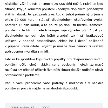
následky. Vážně u nás onemocní 25 000 dětí ročně. Právě to jsou
situace, kdy je komerční pojištění vhodným doplňkem případných
státních dávek. Jen pro představu: Rodiči, jehož průměrný příjem je
okolo 30 000 korun, stát při dlouhodobém ošetřovném vyplatí
necelých 16 tisíc korun, a to pouze po dobu tří měsíců. Komerční
pojištění v těchto případech kompenzuje výpadek příjmů, jak při
dlouhodobé nemoci nebo léčbě zranění, tak i při krátkodobé
události v podobě hospitalizace. Získat lze i denní odškodné
v případě úrazu dítěte. Pojistit je možné také nemocí či úrazem
způsobenou invaliditu z mládí.
Tato rizika spolehlivě kryjí životní pojistky pro dospělé nebo životní
pojištění dětí, jehož nabídka se v posledních letech zajímavě
rozrůstá a v případě těžkých životních situací dokáže rodinám ulevit
od finančních problémů.
Rádi s vámi probereme vaše potřeby a možnosti a v nabídce
pojišťoven pro vás najdeme nejvhodnější produkt.