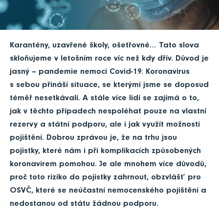
Karantény, uzavřené školy, ošetřovné… Tato slova
skloňujeme v letošním roce víc než kdy dřív. Důvod je
jasný – pandemie nemoci Covid-19. Koronavirus
s sebou přináší situace, se kterými jsme se doposud
téměř nesetkávali. A stále více lidí se zajímá o to,
jak v těchto případech nespoléhat pouze na vlastní
rezervy a státní podporu, ale i jak využít možnosti
pojištění. Dobrou zprávou je, že na trhu jsou
pojistky, které nám i při komplikacích způsobených
koronavirem pomohou. Je ale mnohem více důvodů,
proč toto riziko do pojistky zahrnout, obzvlášť pro
OSVČ, které se neúčastní nemocenského pojištění a
nedostanou od státu žádnou podporu.