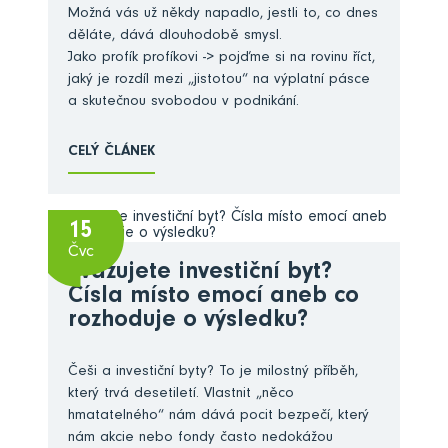
Možná vás už někdy napadlo, jestli to, co dnes
děláte, dává dlouhodobě smysl.
Jako profík profíkovi -> pojďme si na rovinu říct,
jaký je rozdíl mezi „jistotou“ na výplatní pásce
a skutečnou svobodou v podnikání.
CELÝ ČLÁNEK
15
Čvc
Zvažujete investiční byt?
Čísla místo emocí aneb co
rozhoduje o výsledku?
Češi a investiční byty? To je milostný příběh,
který trvá desetiletí. Vlastnit „něco
hmatatelného“ nám dává pocit bezpečí, který
nám akcie nebo fondy často nedokážou