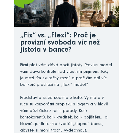
„Fix“ vs. „Flexi“: Proč je
provizní svoboda víc než
jistota v bance?
Fixní plat vám dává pocit jistoty. Provizní model
vám dává kontrolu nad vlastním příjmem. Jaký
je mezi tím skutečný rozdíl a proč čím dál víc
bankéřů přechází na „flexi“ model?
Představte si, že sedíme u kafe. Vy máte v
ruce tu korporátní propisku s logem a v hlavě
vám běží čísla z ranní porady. Kolik
kontokorentů, kolik kreditek, kolik pojištění… a
hlavně, jestli tenhle kvartál „klapne“ bonus,
abyste si mohli trochu vydechnout.