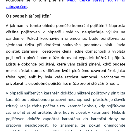
Podrobně se o tom píše na
webu České správy sociálního
zabezpečení
.
O slovo se hlásí pojištění
A jak nám v tomto ohledu pomůže komerční pojištění? Naprostá
většina pojišťoven v případě Covid-19 neuplatňuje výluku na
pandemie. Pokud koronavirem onemocníte, bude pojišťovna za
sjednaná rizika při dodržení smluvních podmínek plnit. Řada
pojistek zahrnuje i ošetřovné člena jedné domácnosti a výplata
pojistného plnění nám může dorovnat výpadek běžných příjmů
.
Existuje dokonce pojištění, které vám zajistí plnění, když budete
muset zůstat doma s dítětem kvůli plošnému uzavření škol, jako
třeba nyní, aniž by byla vaše ratolest nemocná. Nechceme to
přivolávat, ale podobné pojištění se může pro příště vážně hodit.
V případě nařízených karantén dokážou některé pojišťovny plnit i za
karanténou způsobenou pracovní neschopnost, přestože je člověk
zdravý. Jen je třeba počítat s tzv. karenční dobou, kdy pojišťovna
začne plnit až od určitého dne, kdy je člověk v karanténě. Několik
pojišťoven dokáže započítat karanténu do karenční doby na
pracovní neschopnost. To znamená, že pokud onemocníte