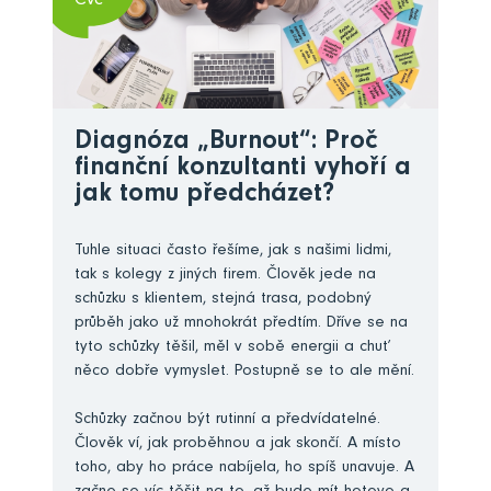
Čvc
Diagnóza „Burnout“: Proč
finanční konzultanti vyhoří a
jak tomu předcházet?
Tuhle situaci často řešíme, jak s našimi lidmi,
tak s kolegy z jiných firem. Člověk jede na
schůzku s klientem, stejná trasa, podobný
průběh jako už mnohokrát předtím. Dříve se na
tyto schůzky těšil, měl v sobě energii a chuť
něco dobře vymyslet. Postupně se to ale mění.
Schůzky začnou být rutinní a předvídatelné.
Člověk ví, jak proběhnou a jak skončí. A místo
toho, aby ho práce nabíjela, ho spíš unavuje. A